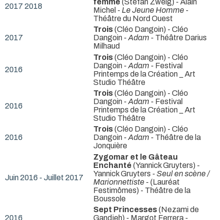
femme
(Stefan Zweig) - Alain
2017 2018
Michel -
Le Jeune Homme
-
Théâtre du Nord Ouest
Trois
(Cléo Dangoin) - Cléo
2017
Dangoin -
Adam
- Théâtre Darius
Milhaud
Trois
(Cléo Dangoin) - Cléo
Dangoin -
Adam
- Festival
2016
Printemps de la Création _ Art
Studio Théâtre
Trois
(Cléo Dangoin) - Cléo
Dangoin -
Adam
- Festival
2016
Printemps de la Création _ Art
Studio Théâtre
Trois
(Cléo Dangoin) - Cléo
2016
Dangoin -
Adam
- Théâtre de la
Jonquière
Zygomar et le Gâteau
Enchanté
(Yannick Gruyters) -
Yannick Gruyters -
Seul en scène /
Juin 2016 - Juillet 2017
Marionnettiste
- (Lauréat
Festimômes) - Théâtre de la
Boussole
Sept Princesses
(Nezami de
2016
Gandjeh) - Margot Ferrera -