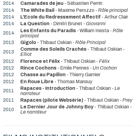
2014
Camarades de jeu
- Sébastien Perrin
2014
The White Bail
- Maxime Perozzo -
Rôle principal
2014
L'Ecole du Redressement Affectif
- Arthur Clair
2014
La Question
- Dimitri Brunet -
Giovanni
Les Enfants du Paradis
- William Inesta -
Rôle
2014
principal
2013
Gigolo
- Thibaut Oskian -
Rôle Principal
Comme des Soleils Crachés
- Thibaut Oskian -
2013
Elliot
2012
Florence et Félix
- Thibaut Oskian -
Félix
2012
Rince Cochons
- Emile Pennes -
Un Cochon
2012
Chasse au Papillon
- Thierry Garnier
2012
En Roue Libre
- Thomas Mansuy
Rapaces - Introduction
- Thibaut Oskian -
Le
2011
narrateur
2011
Rapaces (pilote Websérie)
- Thibaut Oskian -
Prey
Le Dernier Jour de Johnny Boy
- Thibaut Oskian -
2010
Le narrateur