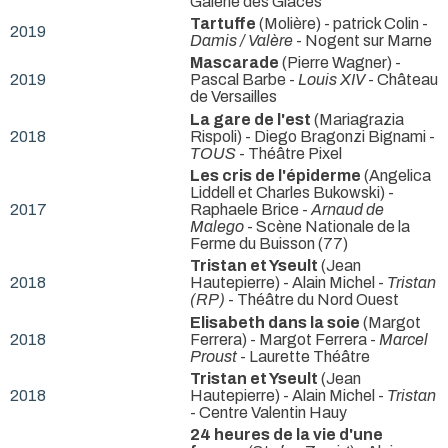
Galerie des Glaces
Tartuffe
(Molière) - patrick Colin -
2019
Damis / Valère
- Nogent sur Marne
Mascarade
(Pierre Wagner) -
2019
Pascal Barbe -
Louis XIV
- Château
de Versailles
La gare de l'est
(Mariagrazia
2018
Rispoli) - Diego Bragonzi Bignami -
TOUS
- Théâtre Pixel
Les cris de l'épiderme
(Angelica
Liddell et Charles Bukowski) -
2017
Raphaele Brice -
Arnaud de
Malego
- Scène Nationale de la
Ferme du Buisson (77)
Tristan et Yseult
(Jean
2018
Hautepierre) - Alain Michel -
Tristan
(RP)
- Théâtre du Nord Ouest
Elisabeth dans la soie
(Margot
2018
Ferrera) - Margot Ferrera -
Marcel
Proust
- Laurette Théâtre
Tristan et Yseult
(Jean
2018
Hautepierre) - Alain Michel -
Tristan
- Centre Valentin Hauy
24 heures de la vie d'une