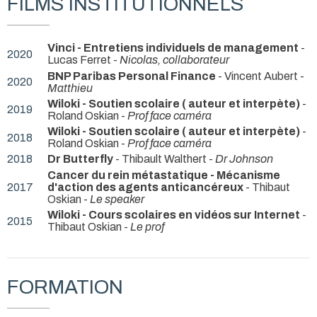
FILMS INSTITUTIONNELS
Vinci - Entretiens individuels de management
-
2020
Lucas Ferret -
Nicolas, collaborateur
BNP Paribas Personal Finance
- Vincent Aubert -
2020
Matthieu
Wiloki - Soutien scolaire ( auteur et interpète)
-
2019
Roland Oskian -
Prof face caméra
Wiloki - Soutien scolaire ( auteur et interpète)
-
2018
Roland Oskian -
Prof face caméra
2018
Dr Butterfly
- Thibault Walthert -
Dr Johnson
Cancer du rein métastatique - Mécanisme
2017
d'action des agents anticancéreux
- Thibaut
Oskian -
Le speaker
Wiloki - Cours scolaires en vidéos sur Internet
-
2015
Thibaut Oskian -
Le prof
FORMATION