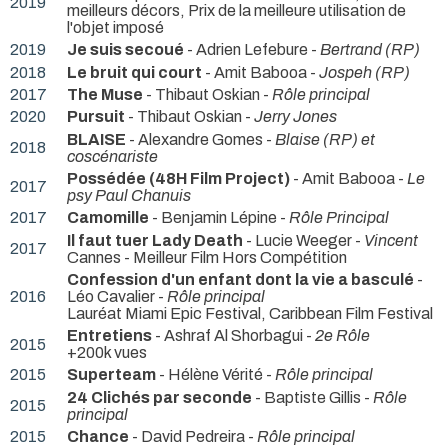
2019
meilleurs décors, Prix de la meilleure utilisation de
l'objet imposé
2019
Je suis secoué
- Adrien Lefebure -
Bertrand (RP)
2018
Le bruit qui court
- Amit Babooa -
Jospeh (RP)
2017
The Muse
- Thibaut Oskian -
Rôle principal
2020
Pursuit
- Thibaut Oskian -
Jerry Jones
BLAISE
- Alexandre Gomes -
Blaise (RP) et
2018
coscénariste
Possédée (48H Film Project)
- Amit Babooa -
Le
2017
psy Paul Chanuis
2017
Camomille
- Benjamin Lépine -
Rôle Principal
Il faut tuer Lady Death
- Lucie Weeger -
Vincent
2017
Cannes - Meilleur Film Hors Compétition
Confession d'un enfant dont la vie a basculé
-
2016
Léo Cavalier -
Rôle principal
Lauréat Miami Epic Festival, Caribbean Film Festival
Entretiens
- Ashraf Al Shorbagui -
2e Rôle
2015
+200k vues
2015
Superteam
- Hélène Vérité -
Rôle principal
24 Clichés par seconde
- Baptiste Gillis -
Rôle
2015
principal
2015
Chance
- David Pedreira -
Rôle principal