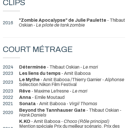
CLIPS
"Zombie Apocalypse" de Julie Paulette
- Thibaut
2016
Oskian -
Le pilote de tank zombie
COURT MÉTRAGE
2024
Déterminée
- Thibaut Oskian -
Le mari
2023
Les liens du temps
- Amit Babooa
Le Mythe
- Amit Babooa /Thierry Garnier -
Alphonse
2023
Sélection Nikon Film Festival
2023
Rêve
- Maxime Lefresne -
Le mari
2022
Anna
- Emile Moutaud
2021
Sonata
- Amit Babooa -
Virgil Thomas
Beyond the Tannhauser Gate
- Thibaut Oskian -
2020
Hank Daniels
K.KO
- Amit Babooa -
Choco (Rôle principal)
Mention spéciale Prix du meilleur scénario, Prix des