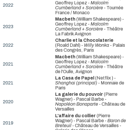
Geoffrey Lopez -
Malcolm
2022
Cumberland + Sorcière
- Tournée
France / Monaco
Macbeth
(William Shakespeare) -
Geoffrey Lopez -
Malcolm
2023
Cumberland + Sorcière
- Théâtre
La Fabrik Avignon
Charlie et la Chocolaterie
2022
(Roald Dahl) -
Willy Wonka
- Palais
des Congrès, Paris
Macbeth
(William Shakespeare) -
Geoffrey Lopez -
Malcolm
2021
Cumberland + Sorcière
- Théâtre
de l'Oulle, Avignon
La Casa de Papel
(Netflix ) -
2021
Shanghai (principal)
- Monnaie de
Paris
La galerie du pouvoir
(Pierre
Wagner) - Pascal Barbe -
2020
Napoléon Bonaparte
- Château de
Versailles
L'affaire du collier
(Pierre
Wagner) - Pascal Barbe -
Baron de
2019
Breteuil
- Château de Versailles -