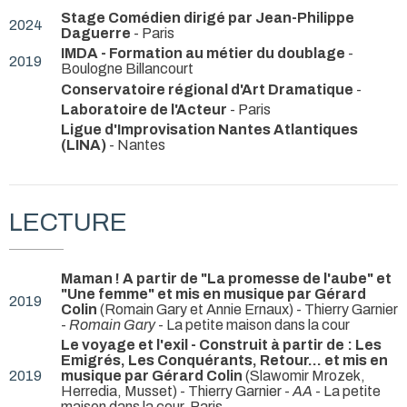
Stage Comédien dirigé par Jean-Philippe
2024
Daguerre
- Paris
IMDA - Formation au métier du doublage
-
2019
Boulogne Billancourt
Conservatoire régional d'Art Dramatique
-
Laboratoire de l'Acteur
- Paris
Ligue d'Improvisation Nantes Atlantiques
(LINA)
- Nantes
LECTURE
Maman ! A partir de "La promesse de l'aube" et
"Une femme" et mis en musique par Gérard
2019
Colin
(Romain Gary et Annie Ernaux) - Thierry Garnier
-
Romain Gary
- La petite maison dans la cour
Le voyage et l'exil - Construit à partir de : Les
Emigrés, Les Conquérants, Retour... et mis en
2019
musique par Gérard Colin
(Slawomir Mrozek,
Herredia, Musset) - Thierry Garnier -
AA
- La petite
maison dans la cour, Paris